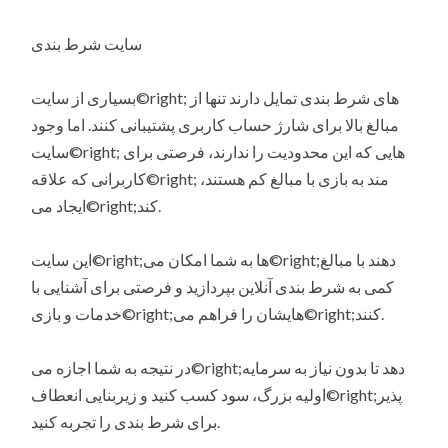
سایت شرط بندی
بسیاری از سایت©right; های شرط بندی تمایل دارند تنها از
مبالغ بالا برای شارژ حساب کاربری پشتیبانی کنند. اما وجود
سایت©right; هایی که این محدودیت را ندارند، فرصتی برای
کاربرانی که علاقه©right; مند به بازی با مبالغ کم هستند،
ایجاد می©right;کند.
این سایت©right;ها به شما امکان می©right;دهند با مبالغ
کمی به شرط بندی آنلاین بپردازید و فرصتی برای آشنایی با
خدمات و بازی©right;هایشان را فراهم می©right;کنند.
در نتیجه به شما اجازه می©right;دهد تا بدون نیاز به سرمایه
اولیه بزرگ، سود کسب کنید و زیربنایی انعطاف©right;پذیر
برای شرط بندی را تجربه کنید.