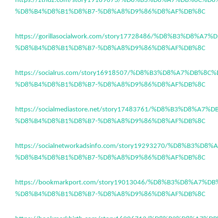
https://ztndz.com/story19189673/%D8%B3%D8%A7%DB%8C%D8
%D8%B4%D8%B1%D8%B7-%D8%A8%D9%86%D8%AF%DB%8C
https://gorillasocialwork.com/story17728486/%D8%B3%D8%A7
%D8%B4%D8%B1%D8%B7-%D8%A8%D9%86%D8%AF%DB%8C
https://socialrus.com/story16918507/%D8%B3%D8%A7%DB%8C
%D8%B4%D8%B1%D8%B7-%D8%A8%D9%86%D8%AF%DB%8C
https://socialmediastore.net/story17483761/%D8%B3%D8%A7
%D8%B4%D8%B1%D8%B7-%D8%A8%D9%86%D8%AF%DB%8C
https://socialnetworkadsinfo.com/story19293270/%D8%B3%D
%D8%B4%D8%B1%D8%B7-%D8%A8%D9%86%D8%AF%DB%8C
https://bookmarkport.com/story19013046/%D8%B3%D8%A7%D
%D8%B4%D8%B1%D8%B7-%D8%A8%D9%86%D8%AF%DB%8C