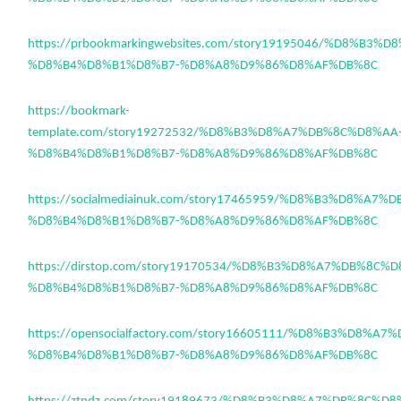
https://prbookmarkingwebsites.com/story19195046/%D8%B3
%D8%B4%D8%B1%D8%B7-%D8%A8%D9%86%D8%AF%DB%8C
https://bookmark-
template.com/story19272532/%D8%B3%D8%A7%DB%8C%D8%AA
%D8%B4%D8%B1%D8%B7-%D8%A8%D9%86%D8%AF%DB%8C
https://socialmediainuk.com/story17465959/%D8%B3%D8%A7
%D8%B4%D8%B1%D8%B7-%D8%A8%D9%86%D8%AF%DB%8C
https://dirstop.com/story19170534/%D8%B3%D8%A7%DB%8C%
%D8%B4%D8%B1%D8%B7-%D8%A8%D9%86%D8%AF%DB%8C
https://opensocialfactory.com/story16605111/%D8%B3%D8%A
%D8%B4%D8%B1%D8%B7-%D8%A8%D9%86%D8%AF%DB%8C