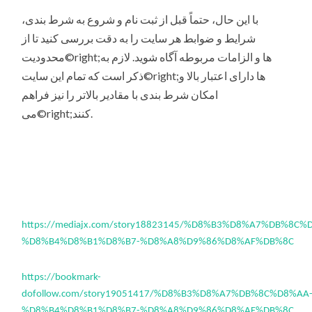
با این حال، حتماً قبل از ثبت نام و شروع به شرط بندی،
شرایط و ضوابط هر سایت را به دقت بررسی کنید تا از
محدودیت©right;ها و الزامات مربوطه آگاه شوید. لازم به
ذکر است که تمام این سایت©right;ها دارای اعتبار بالا و
امکان شرط بندی با مقادیر بالاتر را نیز فراهم
می©right;کنند.
https://mediajx.com/story18823145/%D8%B3%D8%A7%DB%8C%
%D8%B4%D8%B1%D8%B7-%D8%A8%D9%86%D8%AF%DB%8C
https://bookmark-
dofollow.com/story19051417/%D8%B3%D8%A7%DB%8C%D8%AA
%D8%B4%D8%B1%D8%B7-%D8%A8%D9%86%D8%AF%DB%8C