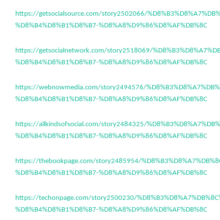
https://getsocialsource.com/story2502066/%D8%B3%D8%A7%D
%D8%B4%D8%B1%D8%B7-%D8%A8%D9%86%D8%AF%DB%8C
https://getsocialnetwork.com/story2518069/%D8%B3%D8%A7
%D8%B4%D8%B1%D8%B7-%D8%A8%D9%86%D8%AF%DB%8C
https://webnowmedia.com/story2494576/%D8%B3%D8%A7%DB
%D8%B4%D8%B1%D8%B7-%D8%A8%D9%86%D8%AF%DB%8C
https://allkindsofsocial.com/story2484325/%D8%B3%D8%A7%D
%D8%B4%D8%B1%D8%B7-%D8%A8%D9%86%D8%AF%DB%8C
https://thebookpage.com/story2485954/%D8%B3%D8%A7%DB%
%D8%B4%D8%B1%D8%B7-%D8%A8%D9%86%D8%AF%DB%8C
https://techonpage.com/story2500230/%D8%B3%D8%A7%DB%8
%D8%B4%D8%B1%D8%B7-%D8%A8%D9%86%D8%AF%DB%8C